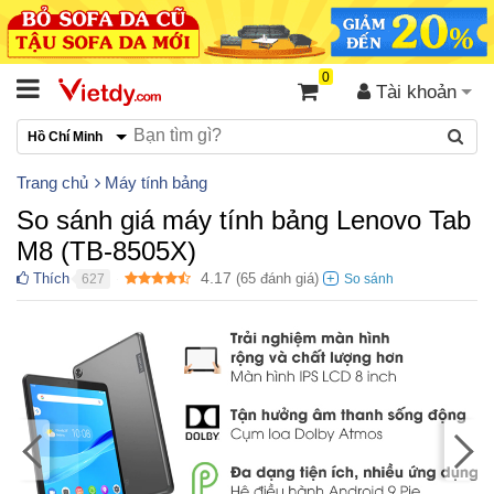
0
Tài khoản
Hồ Chí Minh
Trang chủ
Máy tính bảng
So sánh giá máy tính bảng Lenovo Tab
M8 (TB-8505X)
4.17
Thích
(
65
đánh giá)
627
●