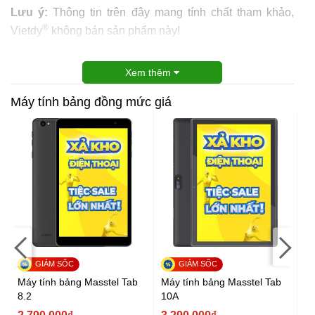
Lưu ý:
Thông tin trên đây mang tính chất tham khảo,
®
Vietdy
không bán sản phẩm này!
Xem thêm
Máy tính bảng đồng mức giá
Má
Ga
Máy tính bảng Masstel Tab
Máy tính bảng Masstel Tab
(2
8.2
10A
3