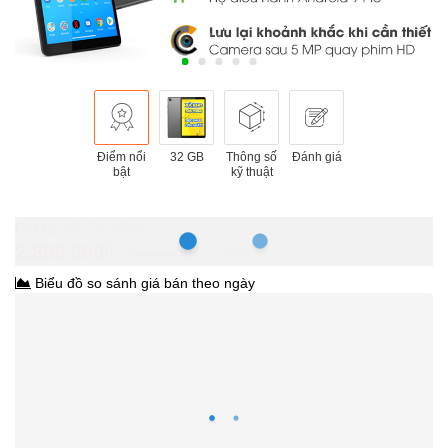
Điểm nổi
32 GB
Thông số
Đánh giá
bật
kỹ thuật
Hồ Chí Minh
2.890.000₫
3.990.000₫
-27%
Biểu đồ so sánh giá bán theo ngày