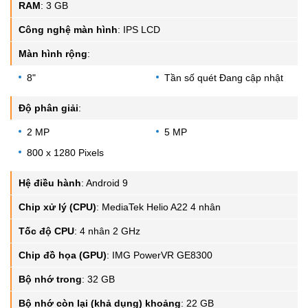
RAM
:
3 GB
Công nghệ màn hình
:
IPS LCD
Màn hình rộng
:
8"
Tần số quét Đang cập nhật
Độ phân giải
:
2 MP
5 MP
800 x 1280 Pixels
Hệ điều hành
:
Android 9
Chip xử lý (CPU)
:
MediaTek Helio A22 4 nhân
Tốc độ CPU
:
4 nhân 2 GHz
Chip đồ họa (GPU)
:
IMG PowerVR GE8300
Bộ nhớ trong
:
32 GB
Bộ nhớ còn lại (khả dụng) khoảng
:
22 GB