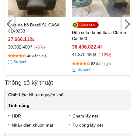
Sofa da bò Brazil S1 CASA
CD-9253
Đôn sofa da bò Italia Charm
Cat 500
27.666.112₫
30.302.400₫
36.406.022,4₫
-8%
41.370.480₫
-12%
48 đánh giá
82 đánh giá
Thông số kỹ thuật
Chất liệu
:
Nhựa nguyên khối
Tính năng
:
HDR
Chạm lấy nét
Nhận diện khuôn mặt
Tự động lấy nét