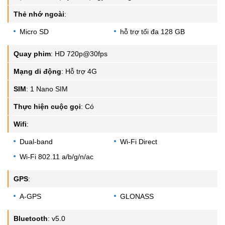
Thẻ nhớ ngoài
:
Micro SD
hỗ trợ tối đa 128 GB
Quay phim
:
HD 720p@30fps
Mạng di động
:
Hỗ trợ 4G
SIM
:
1 Nano SIM
Thực hiện cuộc gọi
:
Có
Wifi
:
Dual-band
Wi-Fi Direct
Wi-Fi 802.11 a/b/g/n/ac
GPS
:
A-GPS
GLONASS
Bluetooth
:
v5.0