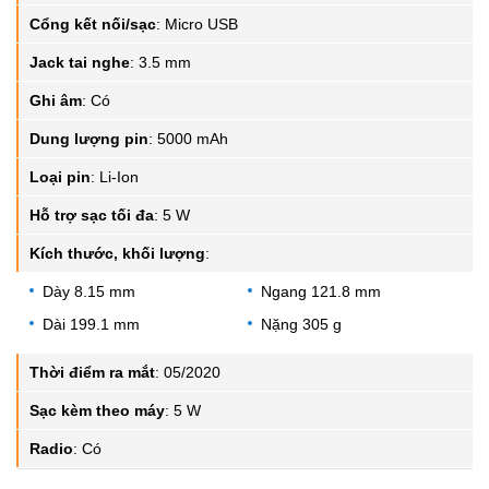
Cổng kết nối/sạc
:
Micro USB
Jack tai nghe
:
3.5 mm
Ghi âm
:
Có
Dung lượng pin
:
5000 mAh
Loại pin
:
Li-Ion
Hỗ trợ sạc tối đa
:
5 W
Kích thước, khối lượng
:
Dày 8.15 mm
Ngang 121.8 mm
Dài 199.1 mm
Nặng 305 g
Thời điểm ra mắt
:
05/2020
Sạc kèm theo máy
:
5 W
Radio
:
Có