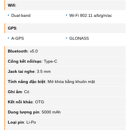
Wifi
:
Dual-band
Wi-Fi 802.11 a/b/g/n/ac
GPS
:
A-GPS
GLONASS
Bluetooth
:
v5.0
Cổng kết nối/sạc
:
Type-C
Jack tai nghe
:
3.5 mm
Tính năng đặc biệt
:
Mở khóa bằng khuôn mặt
Ghi âm
:
Có
Kết nối khác
:
OTG
Dung lượng pin
:
5000 mAh
Loại pin
:
Li-Po