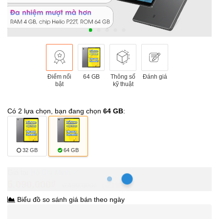
Điểm nổi
64 GB
Thông số
Đánh giá
bật
kỹ thuật
Có 2 lựa chọn, bạn đang chọn
64 GB
:
32 GB
64 GB
Hồ Chí Minh
5.090.000₫
6.490.000₫
-21%
Biểu đồ so sánh giá bán theo ngày