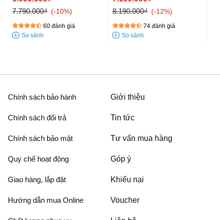
7.790.000₫
8.190.000₫
9.
-10%
-12%
60 đánh giá
74 đánh giá
Chính sách bảo hành
Giới thiệu
Chính sách đổi trả
Tin tức
Chính sách bảo mật
Tư vấn mua hàng
Quy chế hoạt động
Góp ý
Giao hàng, lắp đặt
Khiếu nại
Hướng dẫn mua Online
Voucher