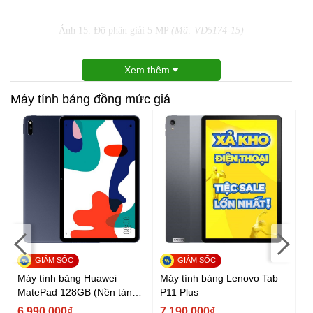
Ảnh 15. Độ phân giải 5 MP
(Mã: VD5174-15)
Xem thêm
Máy tính bảng đồng mức giá
Máy tính bảng Huawei
Máy tính bảng Lenovo Tab
Má
MatePad 128GB (Nền tảng
P11 Plus
Ga
Huawei Mobile Service)
6.990.000₫
7.190.000₫
7