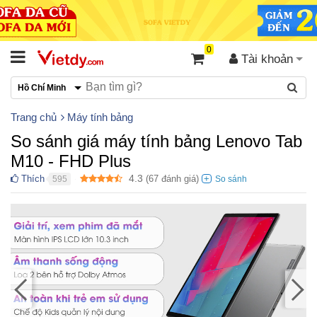
0
Tài khoản
Hồ Chí Minh
Trang chủ
Máy tính bảng
So sánh giá máy tính bảng Lenovo Tab
M10 - FHD Plus
4.3
Thích
(
67
đánh giá)
595
●