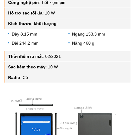
Công nghệ pin
:
Tiết kiệm pin
Hỗ trợ sạc tối đa
:
10 W
Kích thước, khối lượng
:
Dày 8.15 mm
Ngang 153.3 mm
Dài 244.2 mm
Nặng 460 g
Thời điểm ra mắt
:
02/2021
Sạc kèm theo máy
:
10 W
Radio
:
Có