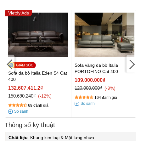
Vietdy Ads
Sofa văng da bò Italia
PORTOFINO Cat 400
Sofa da bò Italia Eden S4 Cat
400
109.000.000₫
132.607.411,2₫
120.000.000₫
-9%
150.690.240₫
-12%
164 đánh giá
69 đánh giá
Thông số kỹ thuật
Chất liệu
:
Khung kim loại & Mặt lưng nhựa