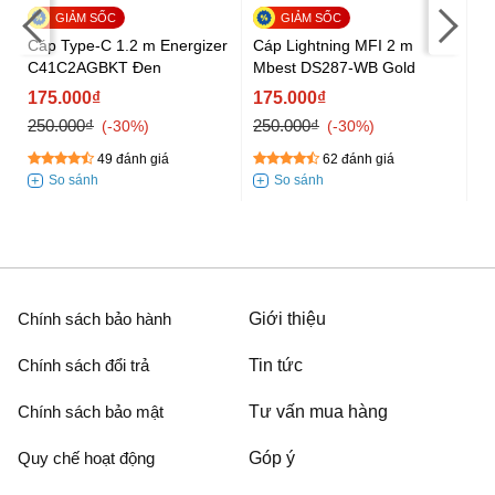
Cáp Type-C 1.2 m Energizer
Cáp Lightning MFI 2 m
Cá
C41C2AGBKT Đen
Mbest DS287-WB Gold
M
175.000₫
175.000₫
1
250.000₫
250.000₫
25
-30%
-30%
49 đánh giá
62 đánh giá
Chính sách bảo hành
Giới thiệu
Chính sách đổi trả
Tin tức
Chính sách bảo mật
Tư vấn mua hàng
Quy chế hoạt động
Góp ý