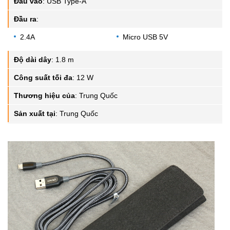
Đầu vào
:
USB Type-A
Đầu ra
:
2.4A
Micro USB 5V
Độ dài dây
:
1.8 m
Công suất tối đa
:
12 W
Thương hiệu của
:
Trung Quốc
Sản xuất tại
:
Trung Quốc