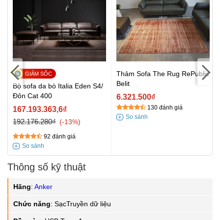
Thảm Sofa The Rug RePublic
Belit
Bộ sofa da bò Italia Eden S4/
Đôn Cat 400
6.321.500₫
130 đánh giá
167.193.363,6₫
192.176.280₫
-13%
92 đánh giá
Thông số kỹ thuật
Hãng
:
Anker
Chức năng
:
SạcTruyền dữ liệu