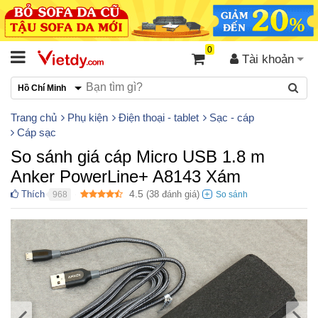
0
Tài khoản
Hồ Chí Minh
Trang chủ
Phụ kiện
Điện thoại - tablet
Sạc - cáp
Cáp sạc
So sánh giá cáp Micro USB 1.8 m
Anker PowerLine+ A8143 Xám
4.5
Thích
(
38
đánh giá)
968
●