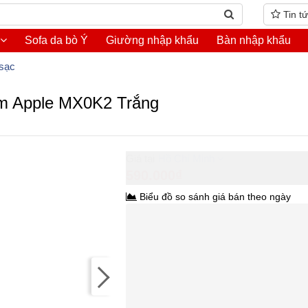
Tin t
Sofa da bò Ý
Giường nhập khẩu
Bàn nhập khẩu
sạc
 1m Apple MX0K2 Trắng
Hồ Chí Minh
590.000₫
Biểu đồ so sánh giá bán theo ngày