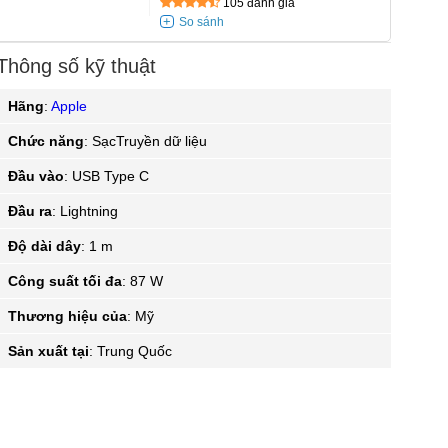
105 đánh giá
Thông số kỹ thuật
Hãng
:
Apple
Chức năng
:
SạcTruyền dữ liệu
Đầu vào
:
USB Type C
Đầu ra
:
Lightning
Độ dài dây
:
1 m
Công suất tối đa
:
87 W
Thương hiệu của
:
Mỹ
Sản xuất tại
:
Trung Quốc