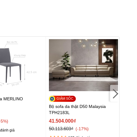
da MERLINO
Thảm 
Jarren
Bộ sofa da thật D50 Malaysia
TPH2183L
10.55
41.504.000₫
-5%
50.113.603₫
-17%
đánh giá