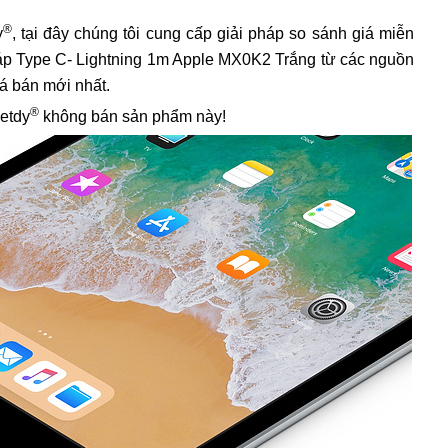
®
y
, tại đây chúng tôi cung cấp giải pháp so sánh giá miễn
 cáp Type C- Lightning 1m Apple MX0K2 Trắng từ các nguồn
iá bán mới nhất.
®
ietdy
không bán sản phẩm này!