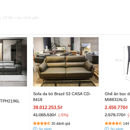
e 10 lần cập nhật gần
Sofa da bò Brazil S3 CASA CD-
Ghế ăn bọc 
8418
MI8832ALG
a TPH2196L
39.012.253,5₫
2.450.770₫
41.065.530₫
2.579.770₫
-5%
35 đánh giá
144 