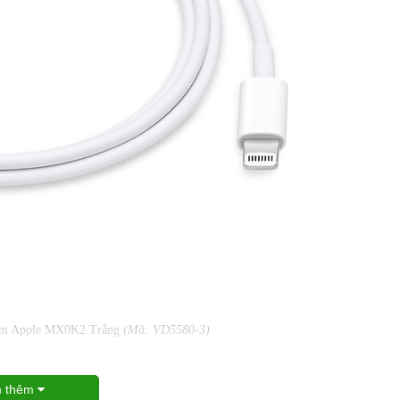
 1m Apple MX0K2 Trắng
(Mã: VD5580-3)
 thêm