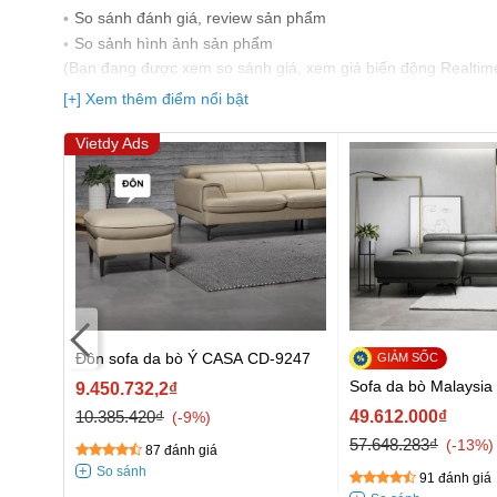
So sánh đánh giá, review sản phẩm
So sảnh hình ảnh sản phẩm
(Bạn đang được xem so sánh giá, xem giá biến động Realtim
nhất)
[+] Xem thêm điểm nổi bật
Vietdy Ads
C17183
Đôn sofa da bò Ý CASA CD-9247
Sofa da bò Malaysi
9.450.732,2₫
10.385.420₫
49.612.000₫
-9%
57.648.283₫
-13%
87 đánh giá
91 đánh giá