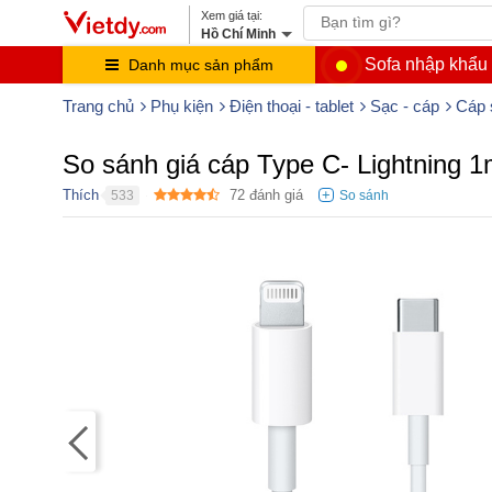
Hồ Chí Minh
Sofa nhập khẩu
Danh mục sản phẩm
Trang chủ
Phụ kiện
Điện thoại - tablet
Sạc - cáp
Cáp 
So sánh giá cáp Type C- Lightning
Thích
72
đánh giá
533
●