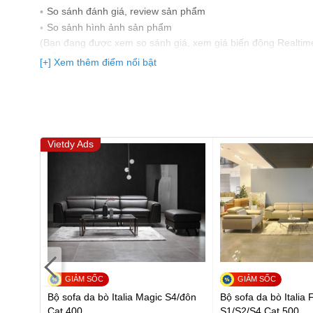
So sánh đánh giá, review sản phẩm
So sảnh hình ảnh sản phẩm
(Bạn đang được xem so sánh giá, xem giá biến động Realtim
nhất)
[+] Xem thêm điểm nổi bật
Vietdy Ads
ic
Bộ sofa da bò Italia Magic S4/đôn
Bộ sofa da bò Italia 
Cat 400
S1/S2/S4 Cat 500