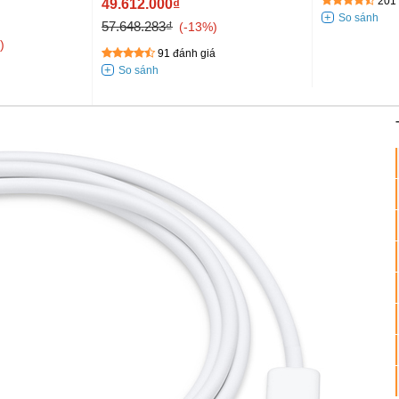
201 
49.612.000₫
57.648.283₫
-13%
91 đánh giá