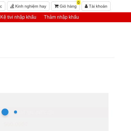
0
ức
Kinh nghiệm hay
Giỏ hàng
Tài khoản
Kệ tivi nhập khẩu
Thảm nhập khẩu
90.000₫
MUA ONLINE CÒN:
500.000₫