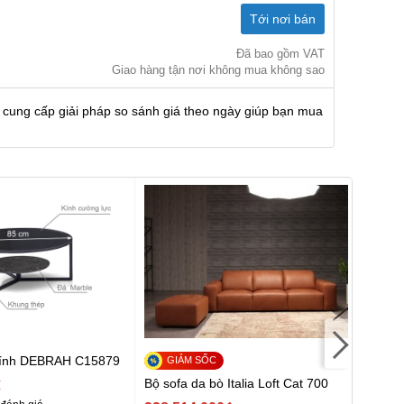
Tới nơi bán
Đã bao gồm VAT
Giao hàng tận nơi không mua không sao
 cung cấp giải pháp so sánh giá theo ngày giúp bạn mua
 kính DEBRAH C15879
Bộ sofa da bò Italia Loft Cat 700
Sofa d
₫