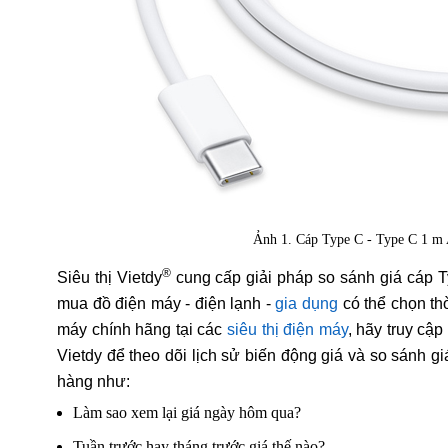
Ảnh 1. Cáp Type C - Type C 1 
®
Siêu thị Vietdy
cung cấp giải pháp so sánh giá cáp 
mua đồ điện máy - điện lạnh -
gia dụng
có thể chọn th
máy chính hãng tại các
siêu thị điện máy
, hãy truy cậ
Vietdy để theo dõi lịch sử biến động giá và so sánh g
hàng như:
Làm sao xem lại giá ngày hôm qua?
Tuần trước hay tháng trước giá thế nào?