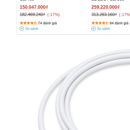
150.047.000₫
259.220.000₫
182.469.240₫
313.283.160₫
-17%
-17%
74 đánh giá
84 đánh giá