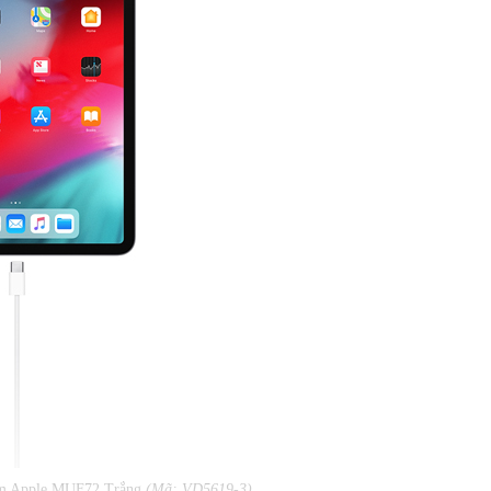
1 m Apple MUF72 Trắng
(Mã: VD5619-3)