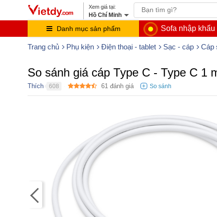
Hồ Chí Minh
Sofa nhập khẩu
Danh mục sản phẩm
Trang chủ
Phụ kiện
Điện thoại - tablet
Sạc - cáp
Cáp 
So sánh giá cáp Type C - Type C 1
Thích
61
đánh giá
608
●