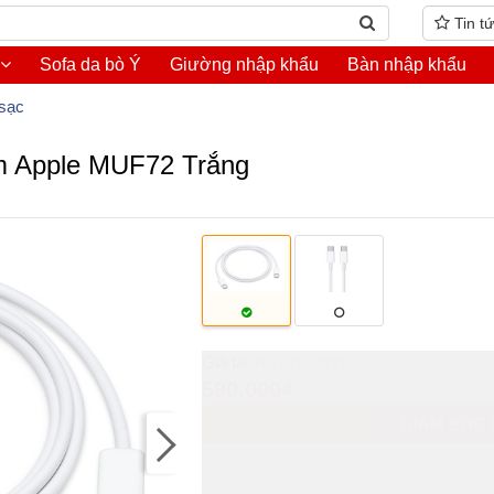
Tin t
Sofa da bò Ý
Giường nhập khẩu
Bàn nhập khẩu
sạc
 m Apple MUF72 Trắng
Hồ Chí Minh
590.000₫
GIẢM SỐC