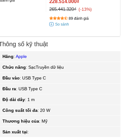
đánh giá
228.514.000₫
79.99
265.441.320₫
93.52
-13%
89 đánh giá
Thông số kỹ thuật
Hãng
:
Apple
Chức năng
:
SạcTruyền dữ liệu
Đầu vào
:
USB Type C
Đầu ra
:
USB Type C
Độ dài dây
:
1 m
Công suất tối đa
:
20 W
Thương hiệu của
:
Mỹ
Sản xuất tại
: