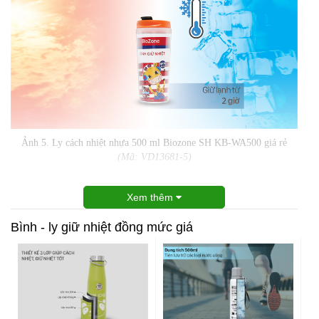
Ảnh 5. Ly cách nhiệt nhựa 500 ml Biozone SH KB-WA500 giá rẻ
(Mã: VD13681-5)
Xem thêm
Bình - ly giữ nhiệt đồng mức giá