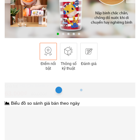
Điểm nổi
Thông số
Đánh giá
bật
kỹ thuật
Hồ Chí Minh
63.000₫
90.000₫
-30%
Biểu đồ so sánh giá bán theo ngày