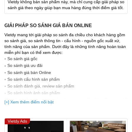
Vietdy không bán sản phẩm này, mà chỉ cung cấp giải pháp so
sánh giá theo ngày giúp bạn mua hàng đúng thời điểm giá tốt.
GIẢI PHÁP SO SÁNH GIÁ BÁN ONLINE
Vietdy mang tới giải pháp so sánh đa chiều cho khách hàng gồm
so sánh giá, so sánh thông tin - cấu hình - nguồn gốc xuất xứ,
tính năng của sản phẩm. Dưới đây là những tính năng hoàn toàn
miễn phí bạn có thể xem được:
So sánh giá gốc
So sánh giá ưu đãi
So sánh giá bán Online
So sánh cấu hình sản phẩm
So sánh đánh giá, review sản phẩm
So sảnh hình ảnh sản phẩm
(Bạn đang được xem so sánh giá, xem giá biến động Realtime 10
[+] Xem thêm điểm nổi bật
lần cập nhật gần nhất)
Vietdy Ads