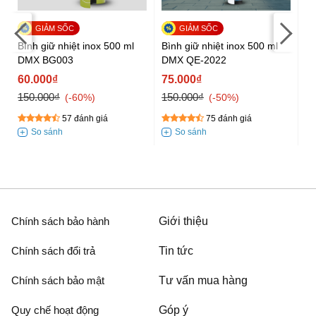
Bình giữ nhiệt inox 500 ml
Bình giữ nhiệt inox 500 ml
Bì
DMX BG003
DMX QE-2022
D
60.000₫
75.000₫
7
150.000₫
150.000₫
15
-60%
-50%
57 đánh giá
75 đánh giá
Chính sách bảo hành
Giới thiệu
Chính sách đổi trả
Tin tức
Chính sách bảo mật
Tư vấn mua hàng
Quy chế hoạt động
Góp ý