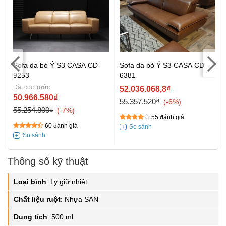
Sofa da bò Ý S3 CASA CD-
Sofa da bò Ý S3 CASA CD-
9253
6381
Đặt cọc trước
52.036.068,8₫
50.966.580₫
55.357.520₫
-6%
55.254.800₫
-7%
55 đánh giá
60 đánh giá
Thông số kỹ thuật
Loại bình
:
Ly giữ nhiệt
Chất liệu ruột
:
Nhựa SAN
Dung tích
:
500 ml