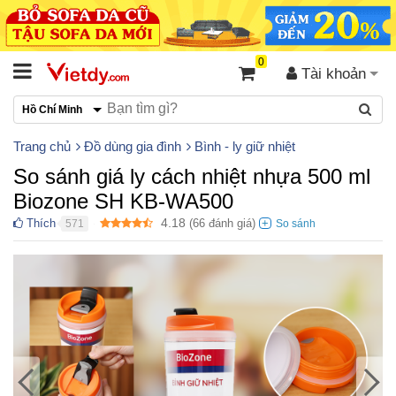
0
Tài khoản
Hồ Chí Minh
Trang chủ
Đồ dùng gia đình
Bình - ly giữ nhiệt
So sánh giá ly cách nhiệt nhựa 500 ml
Biozone SH KB-WA500
4.18
Thích
(
66
đánh giá)
571
●