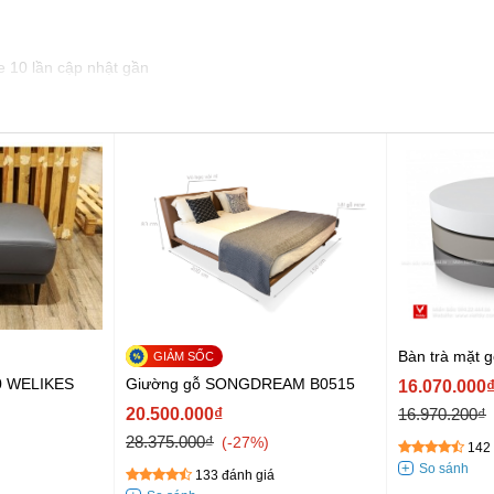
e 10 lần cập nhật gần
Bàn trà mặt
50 WELIKES
Giường gỗ SONGDREAM B0515
16.070.000
20.500.000₫
16.970.200₫
28.375.000₫
-27%
142 
133 đánh giá