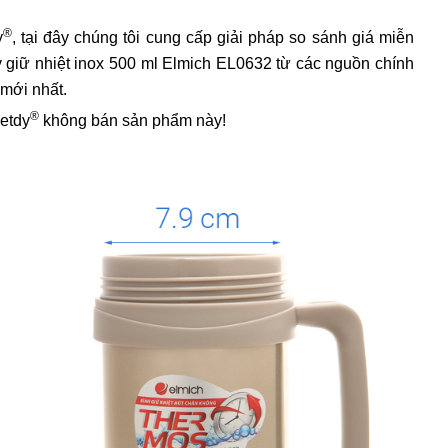
®
y
, tại đây chúng tôi cung cấp giải pháp so sánh giá miễn
ly giữ nhiệt inox 500 ml Elmich EL0632 từ các nguồn chính
 mới nhất.
®
ietdy
không bán sản phẩm này!