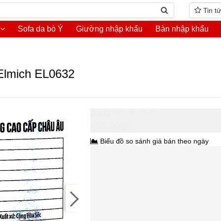
Tin t
Sofa da bò Ý
Giường nhập khẩu
Bàn nhập khẩu
 Elmich EL0632
Hồ Chí Minh
435.000₫
Biểu đồ so sánh giá bán theo ngày