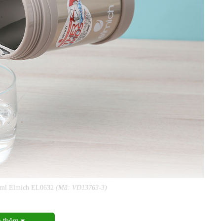
00 ml Elmich EL0632
(Mã: VD13763-3)
 thêm