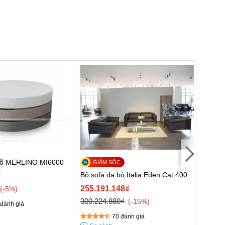
 gỗ MERLINO MI6000
Sofa 
8418
Bộ sofa da bò Italia Eden Cat 400
₫
30.37
255.191.148₫
-5%
33.38
300.224.880₫
-15%
đánh giá
70 đánh giá