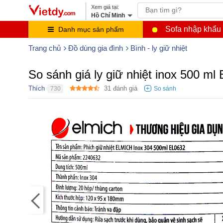
Hồ Chí Minh
Sofa nhập khẩu
Danh mục sản phẩm
Trang chủ
Đồ dùng gia đình
Bình - ly giữ nhiệt
So sánh giá ly giữ nhiệt inox 500 ml
Thích
31
đánh giá
730
●