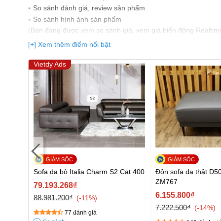
So sánh đánh giá, review sản phẩm
So sảnh hình ảnh sản phẩm
(Bạn đang được xem so sánh giá, xem giá biến động Realtim
nhất)
[+] Xem thêm điểm nổi bật
Vietdy Ads
CD-
Sofa da bò Italia Charm S2 Cat 400
Đôn sofa da thật D
ZM767
79.193.268₫
6.155.800₫
88.981.200₫
-11%
7.222.500₫
-14%
77 đánh giá