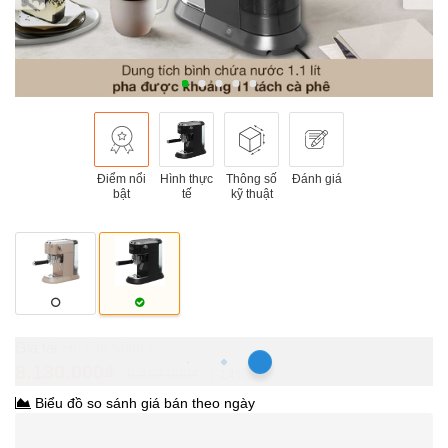
Điểm nổi
Hình thực
Thông số
Đánh giá
bật
tế
kỹ thuật
Hồ Chí Minh
8.130.000₫
9.460.000₫
-14%
Biểu đồ so sánh giá bán theo ngày