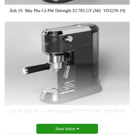
Ảnh 19. Máy Pha Cà Phê Delonghi EC785.GY
(Mã: VD3239-19)
Ảnh 20. Máy Pha Cà Phê Delonghi EC785.GY
(Mã: VD3239-20)
Xem thêm