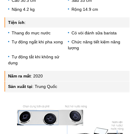
Cao 30.3 cm
Sâu 33 cm
Nặng 4.2 kg
Rộng 14.9 cm
Tiện ích
:
Thang đo mực nước
Có vòi đánh sữa barista
Tự động ngắt khi pha xong
Chức năng tiết kiệm năng
lượng
Tự động tắt khi không sử
dụng
Năm ra mắt
:
2020
Sản xuất tại
:
Trung Quốc