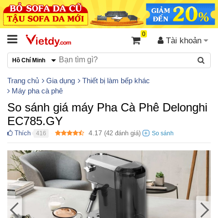
0
Tài khoản
Hồ Chí Minh
Trang chủ
Gia dụng
Thiết bị làm bếp khác
Máy pha cà phê
So sánh giá máy Pha Cà Phê Delonghi
EC785.GY
4.17
Thích
(
42
đánh giá)
416
●