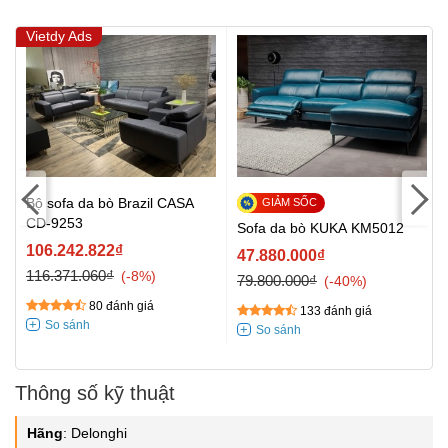
Vietdy Ads
Bộ sofa da bò Brazil CASA
CD-9253
Sofa da bò KUKA KM5012
106.242.822₫
47.880.000₫
116.371.060₫
-8%
79.800.000₫
-40%
80 đánh giá
133 đánh giá
Thông số kỹ thuật
Hãng
:
Delonghi