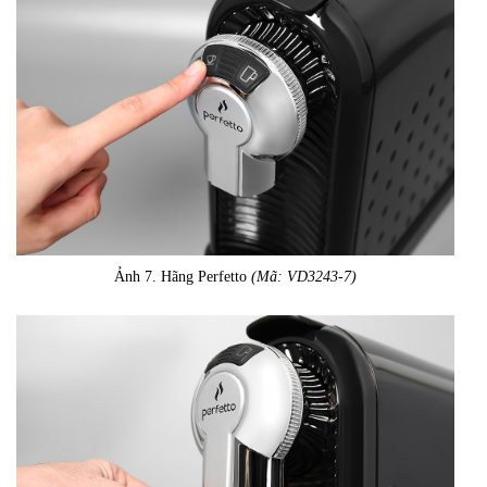
Ảnh 7. Hãng Perfetto
(Mã: VD3243-7)