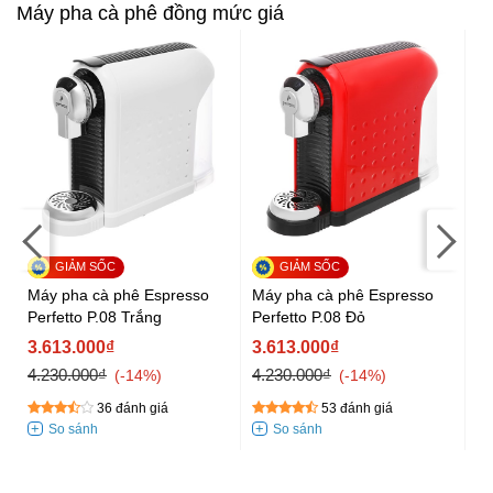
Máy pha cà phê đồng mức giá
Máy pha cà phê Espresso
Máy pha cà phê Espresso
Má
Perfetto P.08 Trắng
Perfetto P.08 Đỏ
E
3.613.000₫
3.613.000₫
4
4.230.000₫
4.230.000₫
5.
-14%
-14%
36 đánh giá
53 đánh giá