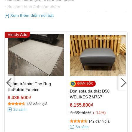
So sảnh hình ảnh sản phẩm
(Bạn đang được xem so sánh giá, xem giá biến động Realtime 10
[+] Xem thêm điểm nổi bật
lần cập nhật gần nhất)
Vietdy Ads
Thảm trải sàn The Rug
RePublic Fabrice
Đôn sofa da thật D50
WELIKES ZM767
8.436.500₫
138 đánh giá
6.155.800₫
7.222.500₫
-14%
142 đánh giá