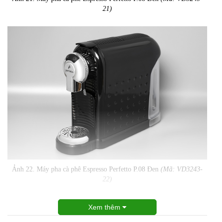
21)
Ảnh 22. Máy pha cà phê Espresso Perfetto P.08 Đen
(Mã: VD3243-
22)
Xem thêm