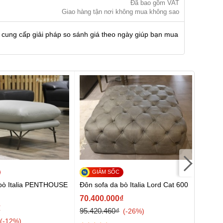
Đã bao gồm VAT
Giao hàng tận nơi không mua không sao
 cung cấp giải pháp so sánh giá theo ngày giúp bạn mua
Sofa 
bò Italia PENTHOUSE
Đôn sofa da bò Italia Lord Cat 600
44.34
70.400.000₫
47.68
₫
95.420.460₫
-26%
-12%