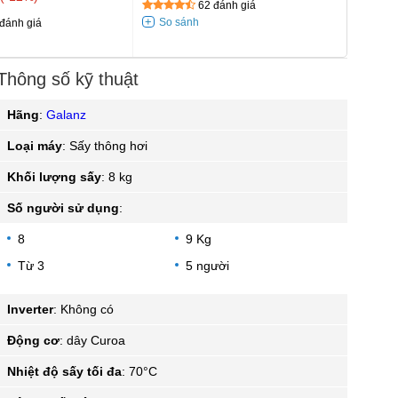
62 đánh giá
đánh giá
Thông số kỹ thuật
Hãng
:
Galanz
Loại máy
:
Sấy thông hơi
Khối lượng sấy
:
8 kg
Số người sử dụng
:
8
9 Kg
Từ 3
5 người
Inverter
:
Không có
Động cơ
:
dây Curoa
Nhiệt độ sấy tối đa
:
70°C