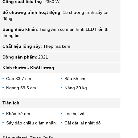
Công suất tiêu thụ
:
2350 W
Số chương trình hoạt động
:
15 chương trình sấy tự
động
Bảng điều khiển
:
Tiếng Anh có màn hình LED hiển thị
thông tin
Chất liệu lồng sấy
:
Thép mạ kẽm
Dòng sản phẩm
:
2021
Kích thước - Khối lượng
:
Cao 83.7 cm
Sâu 55 cm
Ngang 59.5 cm
Nặng 30 kg
Tiện ích
:
Khóa trẻ em
Lọc bụi vải
Sấy đảo chiều giảm nhăn
Cài đặt lại nhiệt độ
Sản xuất tại
:
Trung Quốc