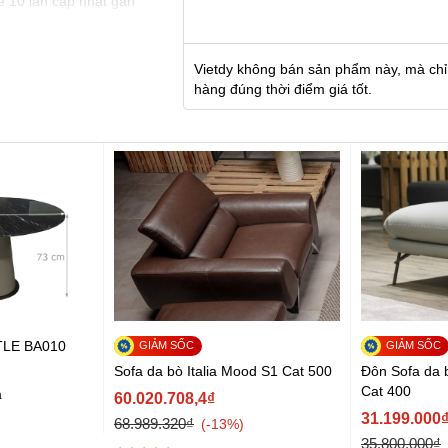
e 10 lần cập nhật gần
Vietdy không bán sản phẩm này, mà chỉ
hàng đúng thời điểm giá tốt.
TLE BA010
Sofa da bò Italia Mood S1 Cat 500
Đôn Sofa da 
Cat 400
á
60.020.708,4₫
31.199.000
68.989.320₫
-13%
35.800.000₫