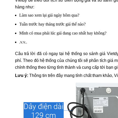
Vietdy để theo dõi lịch sử biến động giá và so sánh g
hàng như:
Làm sao xem lại giá ngày hôm qua?
Tuần trước hay tháng trước giá thế nào?
Mình có mua phải lúc giá đang cao nhất hay không?
.v.v..
Câu trả lời đã có ngay tại hệ thống so sánh giá Vietd
phí. Theo đó hệ thống của chúng tôi sẽ phân tích gi
chính thống theo từng tỉnh thành và cung cấp tới bạn g
Lưu ý:
Thông tin trên đây mang tính chất tham khảo, V