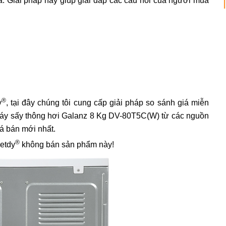
iá. Giải pháp này giúp giải đáp các câu hỏi của người mua
®
y
, tại đây chúng tôi cung cấp giải pháp so sánh giá miễn
á máy sấy thông hơi Galanz 8 Kg DV-80T5C(W) từ các nguồn
iá bán mới nhất.
®
ietdy
không bán sản phẩm này!