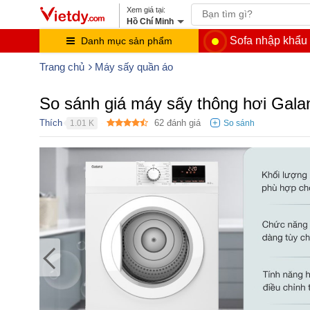
Hồ Chí Minh
Sofa nhập khẩu
Danh mục sản phẩm
Trang chủ
Máy sấy quần áo
So sánh giá máy sấy thông hơi Gal
Thích
62
đánh giá
1.01 K
●