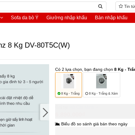
Tin t
Sofa da bò Ý
Giường nhập khẩu
Bàn nhập khẩu
anz 8 Kg DV-80T5C(W)
Có 2 lựa chọn, bạn đang chọn
8 Kg - Trắ
8 Kg - Trắng
8 Kg - Trắng & Xám
Hồ Chí Minh
6.890.000₫
Biểu đồ so sánh giá bán theo ngày