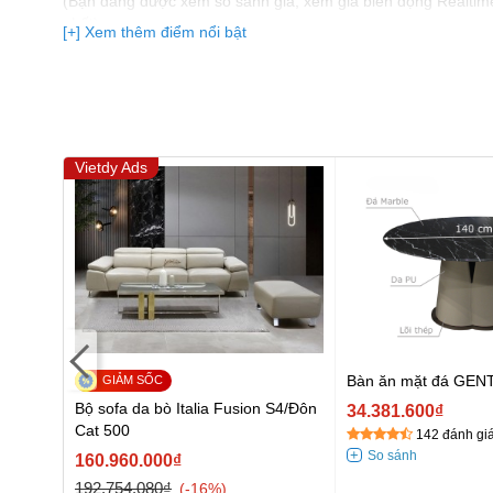
(Bạn đang được xem so sánh giá, xem giá biến động Realtim
nhất)
[+] Xem thêm điểm nổi bật
Vietdy Ads
Bàn ăn mặt đá GEN
at 500
Bộ sofa da bò Italia Fusion S4/Đôn
34.381.600₫
Cat 500
142 đánh gi
160.960.000₫
192.754.080₫
-16%