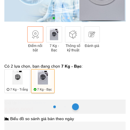
Điểm nổi
7 Kg -
Thông số
Đánh giá
bật
Bạc
kỹ thuật
Có 2 lựa chọn, bạn đang chọn
7 Kg - Bạc
:
7 Kg - Trắng
7 Kg - Bạc
Hồ Chí Minh
6.900.000₫
Biểu đồ so sánh giá bán theo ngày