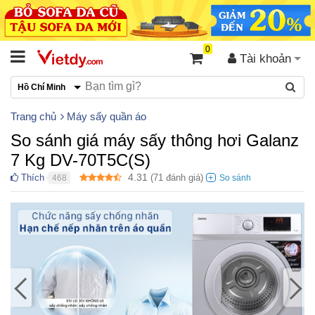
0
Tài khoản
Hồ Chí Minh
Trang chủ
Máy sấy quần áo
So sánh giá máy sấy thông hơi Galanz
7 Kg DV-70T5C(S)
4.31
Thích
(
71
đánh giá)
468
●