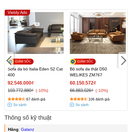
Vietdy Ads
c
Sofa da bò Italia Eden S2 Cat
Bộ sofa da thật D50
400
WELIKES ZM767
92.546.000₫
60.150.572₫
103.772.880₫
66.883.026₫
-10%
-10%
67 đánh giá
106 đánh giá
Thông số kỹ thuật
Hãng
:
Galanz